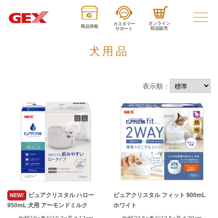
オンライン
カスタマー
商品情報
部品販売
サポート
犬用品
表示順：
ピュアクリスタル ハロー
ピュアクリスタル フィット 900mL
NEW!
950mL 犬用 アーモンドミルク
ホワイト