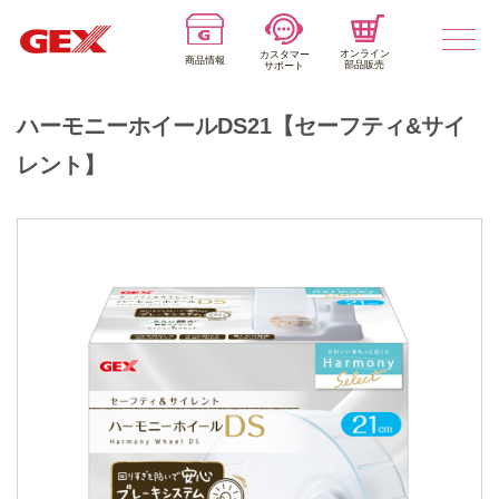
オンライン
カスタマー
商品情報
部品販売
サポート
ハーモニーホイールDS21【セーフティ&サイ
レント】