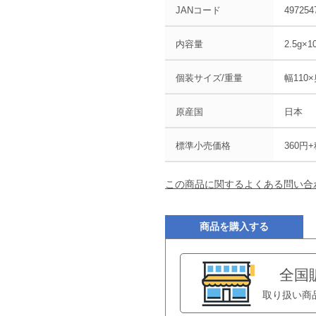
JANコード
497254
内容量
2.5g×1
個装サイズ/重量
幅110×
原産国
日本
標準小売価格
360円
この商品に関するよくある問い合
商品を購入する
全国
取り扱い商