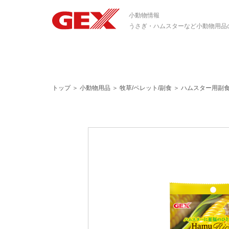
小動物情報
うさぎ・ハムスターなど小動物用品
トップ
＞
小動物用品
＞
牧草/ペレット/副食
＞
ハムスター用副