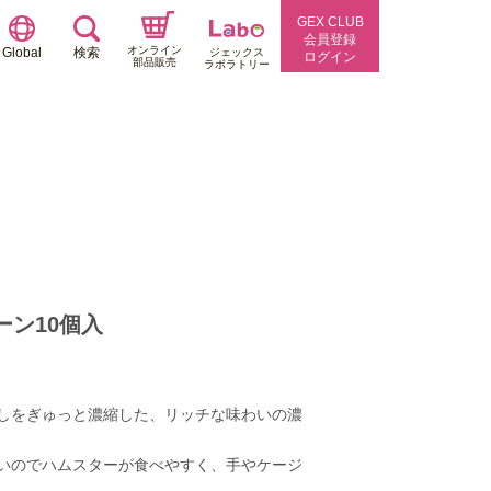
GEX CLUB
会員登録
オンライン
Global
検索
ジェックス
ログイン
部品販売
ラボラトリー
ーン10個入
しをぎゅっと濃縮した、リッチな味わいの濃
いのでハムスターが食べやすく、手やケージ