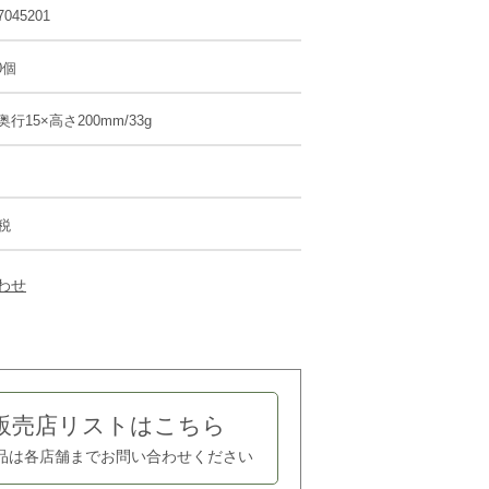
7045201
0個
奥行15×高さ200mm/33g
+税
わせ
販売店リストはこちら
品は各店舗まで
お問い合わせください