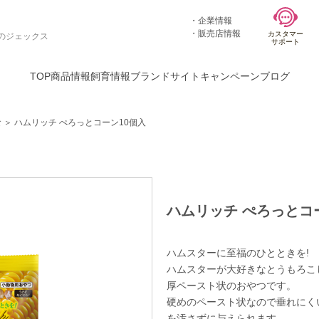
企業情報
販売店情報
カスタマー
のジェックス
サポート
TOP
商品情報
飼育情報
ブランドサイト
キャンペーン
ブログ
食
＞
ハムリッチ ぺろっとコーン10個入
ハムリッチ ぺろっとコ
ハムスターに至福のひとときを!
ハムスターが大好きなとうもろこ
厚ペースト状のおやつです。
硬めのペースト状なので垂れにく
を汚さずに与えられます。