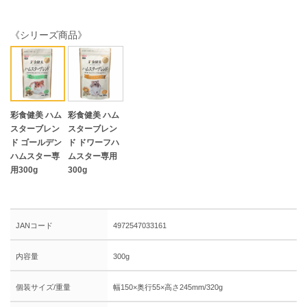
《シリーズ商品》
彩食健美 ハム
彩食健美 ハム
スターブレン
スターブレン
ド ゴールデン
ド ドワーフハ
ハムスター専
ムスター専用
用300g
300g
JANコード
4972547033161
内容量
300g
個装サイズ/重量
幅150×奥行55×高さ245mm/320g