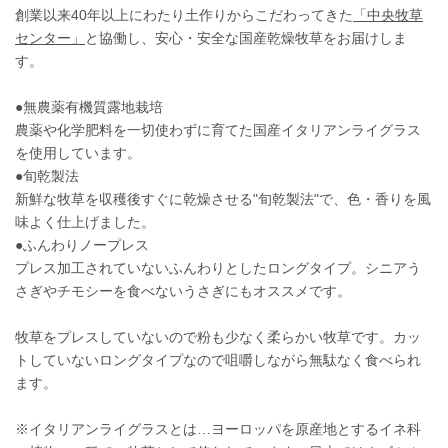
創業以来40年以上にわたり土作りからこだわってきた
「中央牧草
センター」
と協働し、安心・安全な国産乾燥牧草をお届けしま
す。
●無農薬有機質露地栽培
農薬や化学肥料を一切使わずに育てた国産イタリアンライグラス
を使用しています。
●旬乾製法
新鮮な牧草を収穫後すぐに乾燥させる"旬乾製法"で、色・香りを風
味よく仕上げました。
●ふんわりノープレス
プレス加工されていないふんわりとしたロングタイプ。シニアう
さぎやチモシーを食べないうさぎにもオススメです。
牧草をプレスしていないので粉も少なく柔らかい牧草です。カッ
トしていないロングタイプなので咀嚼しながら無駄なく食べられ
ます。
※イタリアンライグラスとは…ヨーロッパを原産地とするイネ科