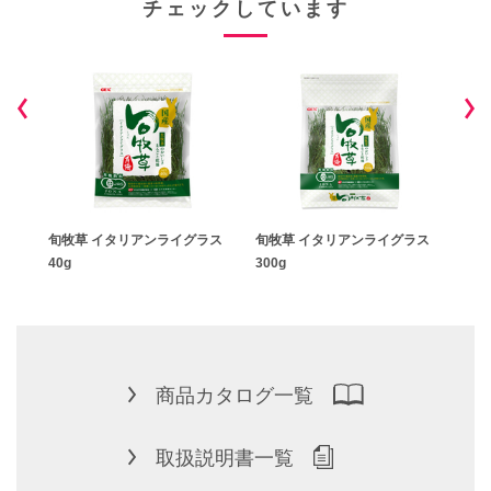
チェックしています
ラス
旬牧草 イタリアンライグラス
旬牧草 イタリアンライグラス
旬牧
40g
300g
120
商品カタログ一覧
取扱説明書一覧