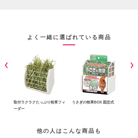
よく一緒に選ばれている商品
定式
取付ラクラクたっぷり牧草フィ
うさぎの牧草BOX 固定式
フー
ーダー
他の人はこんな商品も