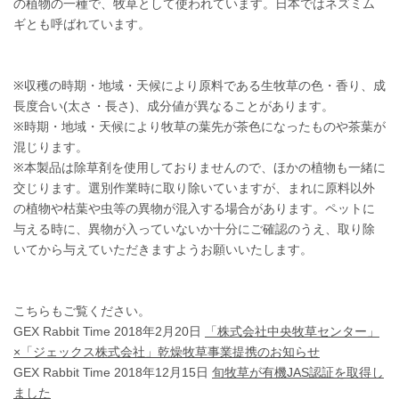
の植物の一種で、牧草として使われています。日本ではネズミム
ギとも呼ばれています。
※収穫の時期・地域・天候により原料である生牧草の色・香り、成
長度合い(太さ・長さ)、成分値が異なることがあります。
※時期・地域・天候により牧草の葉先が茶色になったものや茶葉が
混じります。
※本製品は除草剤を使用しておりませんので、ほかの植物も一緒に
交じります。選別作業時に取り除いていますが、まれに原料以外
の植物や枯葉や虫等の異物が混入する場合があります。ペットに
与える時に、異物が入っていないか十分にご確認のうえ、取り除
いてから与えていただきますようお願いいたします。
こちらもご覧ください。
GEX Rabbit Time 2018年2月20日
「株式会社中央牧草センター」
×「ジェックス株式会社」乾燥牧草事業提携のお知らせ
GEX Rabbit Time 2018年12月15日
旬牧草が有機JAS認証を取得し
ました